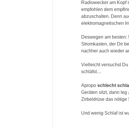
Radiowecker am Kopf st
empfohlen dem empfind
abzuschalten. Denn auc
elektromagnetischen Im
Deswegen am besten: 
Stromkasten, der Dir b
nachher auch wieder an
Vielleicht versuchst D
schläfst…
Apropo 
schlecht schl
Geräten sitzt, dann leg
Zirbeldrüse das nötige
Und wenig Schlaf ist w