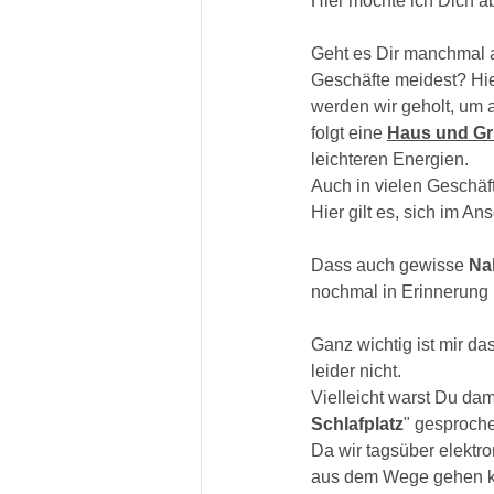
Hier möchte ich Dich ab
Geht es Dir manchmal a
Geschäfte meidest? Hie
werden wir geholt, um 
folgt eine
Haus und Gr
leichteren Energien. 
Auch in vielen Geschäf
Hier gilt es, sich im An
Dass auch gewisse 
Na
nochmal in Erinnerung 
Ganz wichtig ist mir d
leider nicht. 
Vielleicht warst Du da
Schlafplatz
" gesproche
Da wir tagsüber elekt
aus dem Wege gehen kön