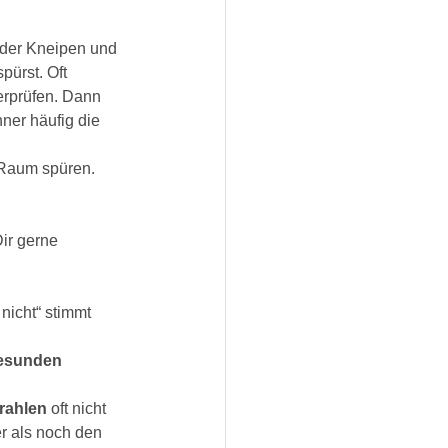
oder Kneipen und 
ürst. Oft 
erprüfen. Dann 
er häufig die 
 Raum spüren. 
ir gerne 
nicht“ stimmt 
esunden 
rahlen
 oft nicht 
r als noch den 