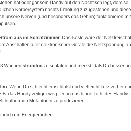
ehen hat oder gar sein Handy auf den Nachtisch legt, dem sei 
lichen Körpersystem nachts Erholung zuzugestehen und diese
h unsere Nerven (und besonders das Gehirn) funktionieren mit 
pulsen. 
Strom aus im Schlafzimmer
. Das Beste wäre der Netzfreischal
eim Abschalten aller elektronischer Geräte die Netzspannung ab
. 
u 3 Wochen 
stromfrei 
zu schlafen und merkst, daß Du besser und
afen
: Wenn Du schlecht einschläfst und vielleicht kurz vorher no
 z.B. das Handy zeitiger weg. Denn das blaue Licht des Handys h
 Schlafhormon Melantonin zu produzieren.
ahrlich ein Energieräuber……. 