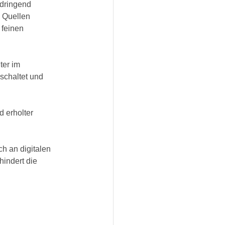
dringend 
 Quellen 
feinen 
ter im 
schaltet und 
 erholter 
ch an digitalen 
indert die 