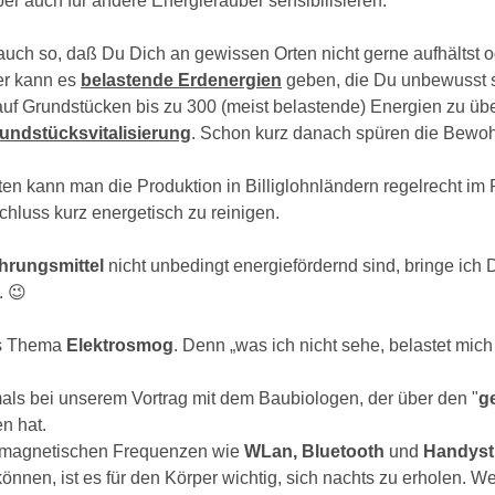
er auch für andere Energieräuber sensibilisieren:
uch so, daß Du Dich an gewissen Orten nicht gerne aufhältst 
r kann es 
belastende Erdenergien
 geben, die Du unbewusst sp
auf Grundstücken bis zu 300 (meist belastende) Energien zu üb
undstücksvitalisierung
. Schon kurz danach spüren die Bewohn
ten kann man die Produktion in Billiglohnländern regelrecht im
schluss kurz energetisch zu reinigen.
hrungsmittel 
nicht unbedingt energiefördernd sind, bringe ich D
. 😉
as Thema 
Elektrosmog
. Denn „was ich nicht sehe, belastet mich 
mals bei unserem Vortrag mit dem Baubiologen, der über den "
g
n hat. 
romagnetischen Frequenzen wie 
WLan, Bluetooth 
und 
Handyst
nen, ist es für den Körper wichtig, sich nachts zu erholen. We