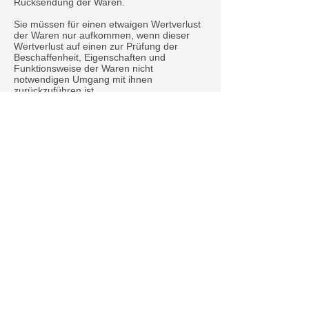
Rücksendung der Waren.
Sie müssen für einen etwaigen Wertverlust
der Waren nur aufkommen, wenn dieser
Wertverlust auf einen zur Prüfung der
Beschaffenheit, Eigenschaften und
Funktionsweise der Waren nicht
notwendigen Umgang mit ihnen
zurückzuführen ist.
Ende der Widerrufsbelehrung
Absage der Veranstaltung
Ich bitte um Verständnis, dass ich mir die
Absage von Veranstaltungen, z.B. bei zu
geringer Teilnehmerzahl, bei Ausfall eines
Dozenten, Hotelschließung, höherer Gewalt
oder gleichartiger Gründe, vorbehalten
muss. In jedem Fall bin ich bemüht, Ihnen
Absagen oder notwendige Änderungen des
Programms oder einen Dozentenwechsel,
so rechtzeitig wie möglich mitzuteilen. Muss
ich ein Seminar absagen, erstatte ich die
Seminargebühr in voller Höhe.
Weitergehende Ansprüche sind
ausgeschlossen, außer in Fällen
vorsätzlichen oder grob fahrlässigen