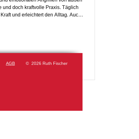
e und doch kraftvolle Praxis. Täglich
raft und erleichtert den Alltag. Auch
 energetisch gereinigt ins Bett gehst.
t, verwurzelt und fest verbunden mit
urm überstehen. Stelle Dir vor
e von Deinen Fußsohlen tiefe und
AGB
© 2026 Ruth Fischer