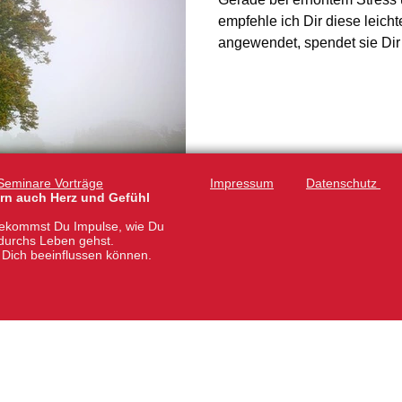
empfehle ich Dir diese leicht
angewendet, spendet sie Dir K
der Schlaf wird anders, da Du
Sei wie ein B aum Gut geerde
Mutter Erde, kann er jeden St
Deinem inneren Auge vor, wi
starke Wurzeln in den Boden
Seminare Vorträge
Impressum
Datenschutz
ern auch Herz und Gefühl
ekommst Du Impulse, wie Du
durchs Leben gehst.
n Dich beeinflussen können.