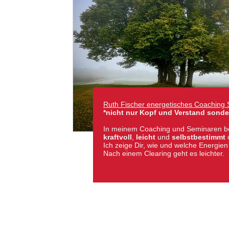
Ruth Fischer energetisches Coaching 
*nicht nur Kopf und Verstand sond
In meinem Coaching und Seminaren b
kraftvoll
,
leicht
und
selbstbestimmt
Ich zeige Dir, wie und welche Energie
Nach einem Clearing geht es leichter.