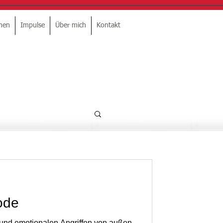
men
Impulse
Über mich
Kontakt
ode
und emotionalen Angriffen von außen