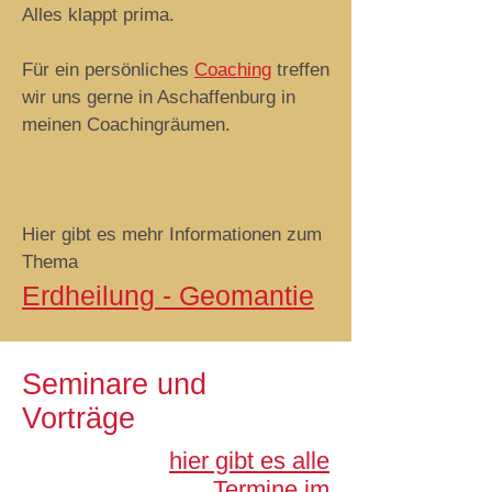
Alles klappt prima.
Für ein persönliches
Coaching
treffen
wir uns gerne in Aschaffenburg in
meinen Coachingräumen.
Hier gibt es mehr Informationen zum
Thema
Erdheilung - Geomantie
Seminare und
Vorträge
hier gibt es alle
Termine im