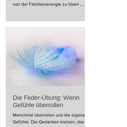
von der Familienenergie zu lösen ,
ohne dich abzukapseln oder hart zu
machen – und gleichzeitig im guten
Kontakt zu bleiben. Sie eignet sich
besonders für Weihnachten oder
andere Familienfeste, die emotional
fordernd sein können. Dauer: 3–5
Minuten Ort: vor dem Treffen,
zwischendurch im Bad 😉, oder danach
1. Zentriere dich Schließe kurz die
Augen. Atme langsam ein und aus.
Stell dir vor, dein Atem
Die Feder-Übung: Wenn
Gefühle überrollen
Manchmal überrollen uns die eigenen
Gefühle. Die Gedanken kreisen, das