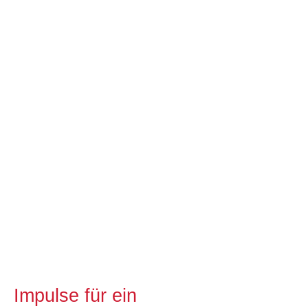
nachdenklich
und
schreibt
am
Computer
Impulse für ein