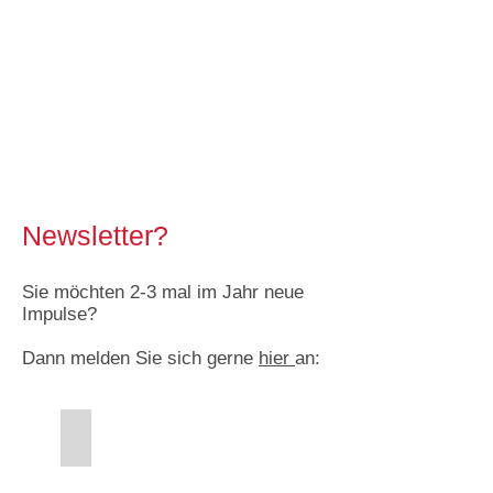
Newsletter?
Sie möchten 2-3 mal im Jahr neue
Impulse?
Dann melden Sie sich gerne
hi
er
an:
Newsletter
Frau
sitzt