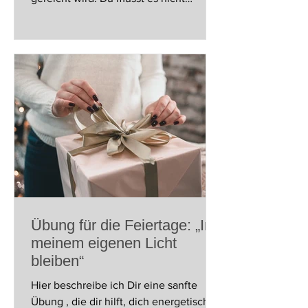
annehmen. Wenn jemand Ärger, Kritik
oder negative Stimmung zu dir bringt,
darfst du innerlich kurz innehalten und
dich fragen: Möchte ich das wirklich
tragen? Du kannst dich bewusst
entscheiden, es stehen zu lassen. Nicht
aus Gleichgültigkeit, sondern aus
Selbstschutz . Mit einer kleinen Übung
lernst du, alte Pakete bewusst
zurückzugeben und wieder ein Stück
leichter
Übung für die Feiertage: „In
meinem eigenen Licht
bleiben“
Hier beschreibe ich Dir eine sanfte
Übung , die dir hilft, dich energetisch